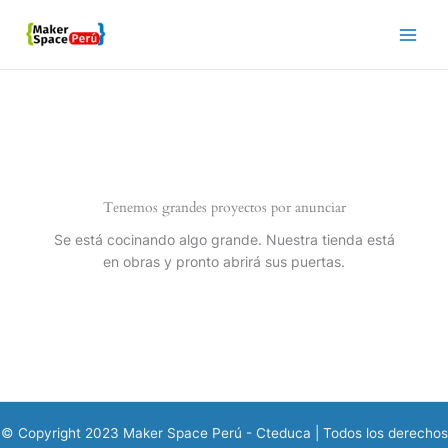
Ir
al
contenido
Tenemos grandes proyectos por anunciar
Se está cocinando algo grande. Nuestra tienda está
en obras y pronto abrirá sus puertas.
© Copyright 2023 Maker Space Perú - Cteduca | Todos los derechos